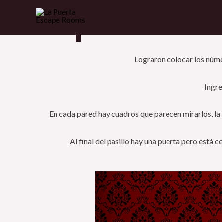
Ir
el pasillo s
al
contenido
Lograron colocar los númer
Ingre
En cada pared hay cuadros que parecen mirarlos, l
Al final del pasillo hay una puerta pero está