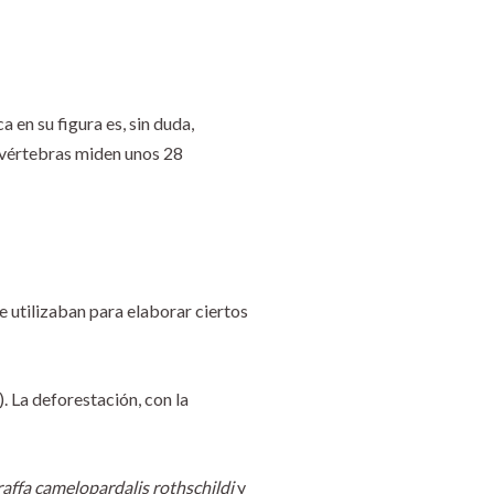
a en su figura es, sin duda,
s vértebras miden unos 28
se utilizaban para elaborar ciertos
. La deforestación, con la
raffa camelopardalis rothschildi
y