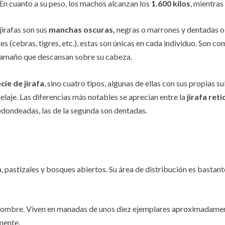
En cuanto a su peso, los machos alcanzan los
1.600 kilos
, mientras
jirafas son sus
manchas oscuras,
negras o marrones y dentadas o
 (cebras, tigres, etc.), estas son únicas en cada individuo. Son com
tamaño que descansan sobre su cabeza.
cie de jirafa
, sino cuatro tipos, algunas de ellas con sus propias 
elaje. Las diferencias más notables se aprecian entre la
jirafa ret
edondeadas, las de la segunda son dentadas.
a, pastizales y bosques abiertos. Su área de distribución es bastan
l hombre. Viven en manadas de unos diez ejemplares aproximadament
mente.