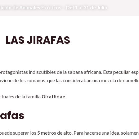
ión de Animales Exóticos – Del 1 al 31 de Julio
LAS JIRAFAS
protagonistas indiscutibles de la sabana africana. Esta peculiar es
viene de los romanos, que las consideraban una mezcla de camello
ctuales de la familia
Giraffidae
.
rafas
a puede superar los 5 metros de alto. Para hacerse una idea, solamen