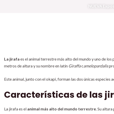
Skip
NUEVA Exposic
to
content
La jirafa
es el animal terrestre más alto del mundo y uno de los 
metros de altura y su nombre en latín
Giraffa
c
amelopardalis
pro
Este animal, junto con el okapi, forman las dos únicas especies a
Características de las ji
La jirafa es el
animal más alto del mundo terrestre
. Su altur