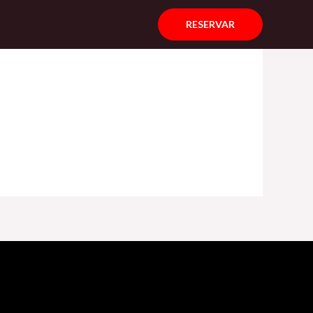
RESERVAR