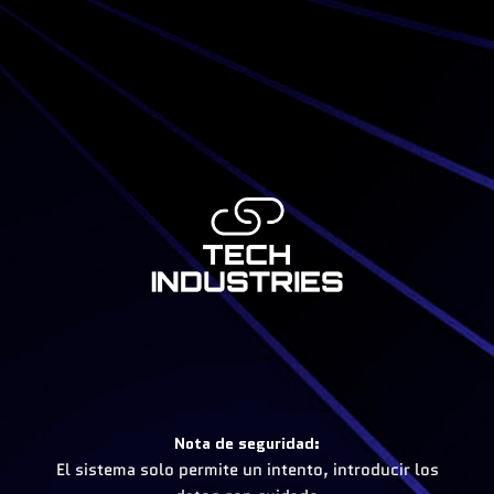
Ir
al
contenido
Nota de seguridad:
El sistema solo permite un intento, introducir los