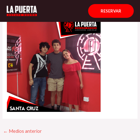
Ir
Navegación
al
de
RESERVAR
contenido
entradas
←
Medios anterior