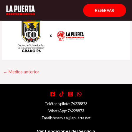
Ir
Navegación
al
de
RESERVAR
contenido
entradas
←
Medios anterior
Teléfono piloto: 76228873
WhatsApp: 76228873
Email: reservas@lapuerta.net
Ver Condiciones del Servicio