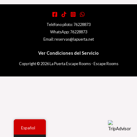
Teléfono piloto: 76228873
WhatsApp: 76228873
Email: reservas@lapuerta.net
Ver Condiciones del Servicio
Copyright © 2026 La Puerta Escape Rooms - Escape Rooms
Español