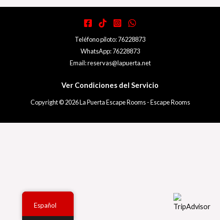
Teléfono piloto: 76228873
WhatsApp: 76228873
Email: reservas@lapuerta.net
Ver Condiciones del Servicio
Copyright © 2026 La Puerta Escape Rooms - Escape Rooms
Español