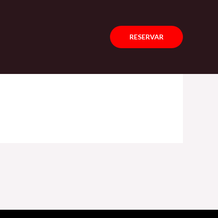
RESERVAR