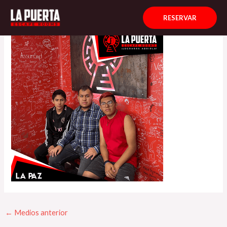
Ir
Navegación
al
de
RESERVAR
contenido
entradas
←
Medios anterior