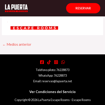
Ir
Navegación
al
de
RESERVAR
contenido
entradas
←
Medios anterior
Teléfono piloto: 76228873
WhatsApp: 76228873
Email: reservas@lapuerta.net
Ver Condiciones del Servicio
Copyright © 2026 La Puerta Escape Rooms - Escape Rooms