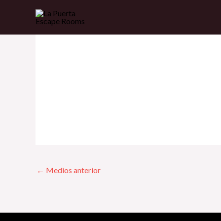
Ir
al
contenido
Navegación
de
entradas
←
Medios anterior