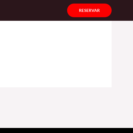
RESERVAR