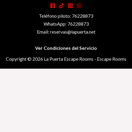
Teléfono piloto: 76228873
WhatsApp: 76228873
Email: reservas@lapuerta.net
Ver Condiciones del Servicio
Copyright © 2026 La Puerta Escape Rooms - Escape Rooms