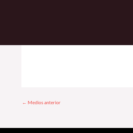
Ir
al
contenido
Navegación
de
entradas
←
Medios anterior