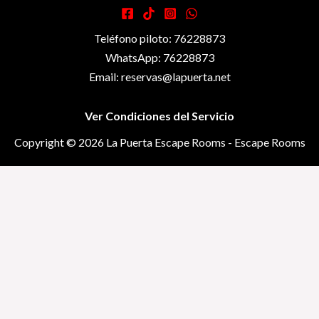
Teléfono piloto: 76228873
WhatsApp: 76228873
Email: reservas@lapuerta.net
Ver Condiciones del Servicio
Copyright © 2026 La Puerta Escape Rooms - Escape Rooms