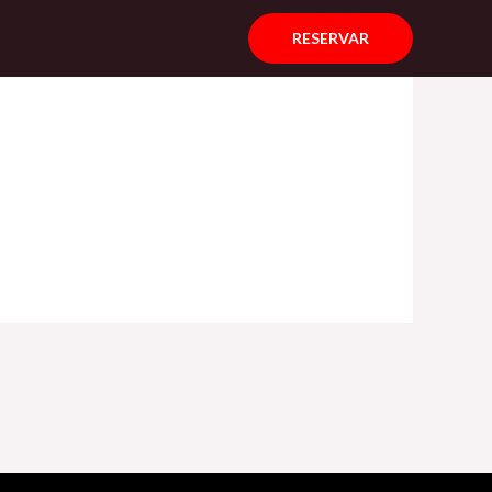
RESERVAR