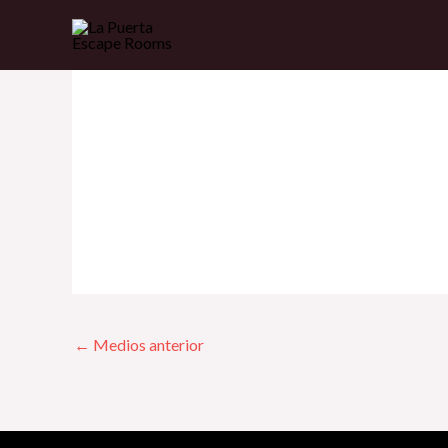
Ir
al
contenido
Navegación
de
entradas
←
Medios anterior