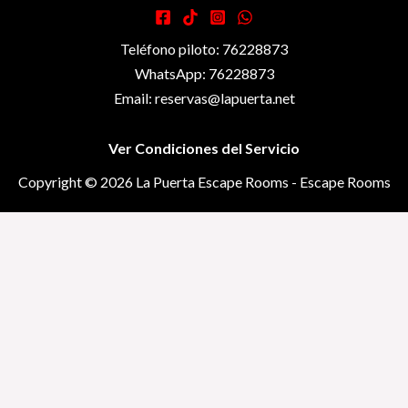
Teléfono piloto: 76228873
WhatsApp: 76228873
Email: reservas@lapuerta.net
Ver Condiciones del Servicio
Copyright © 2026 La Puerta Escape Rooms - Escape Rooms