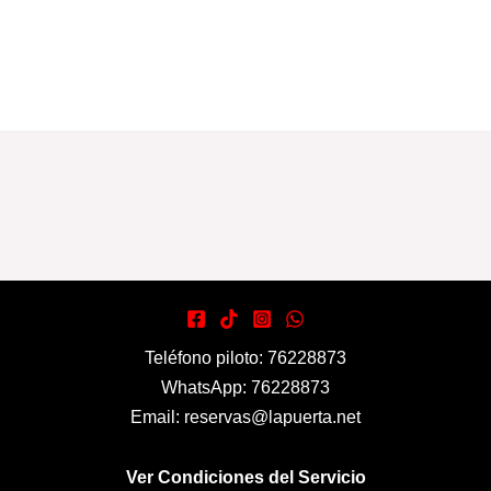
Teléfono piloto: 76228873
WhatsApp: 76228873
Email: reservas@lapuerta.net
Ver Condiciones del Servicio