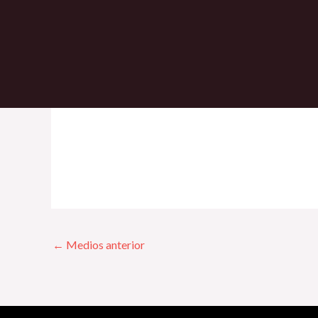
Ir
al
contenido
Navegación
de
entradas
←
Medios anterior