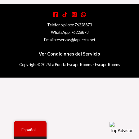
Teléfono piloto: 76228873
WhatsApp: 76228873
Email: reservas@lapuerta.net
Ver Condiciones del Servicio
Copyright © 2026 La Puerta Escape Rooms - Escape Rooms
Español