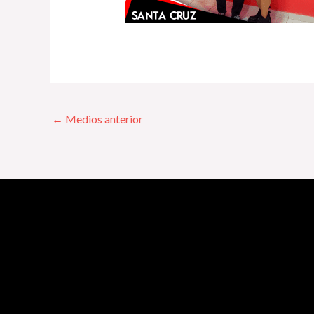
←
Medios anterior