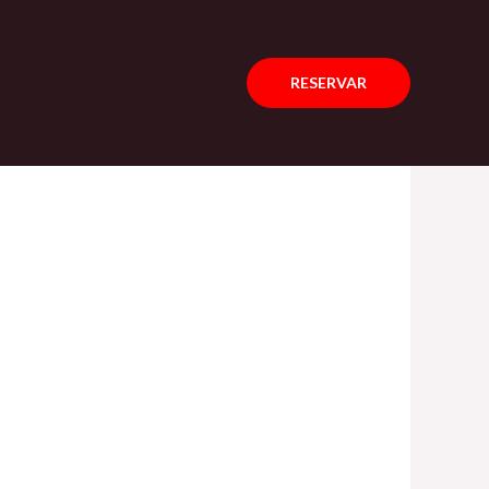
RESERVAR