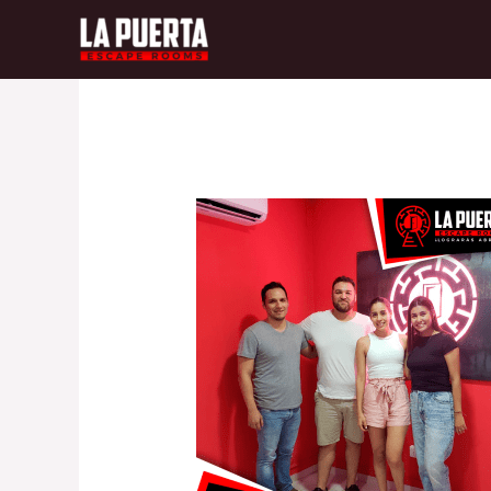
Ir
al
contenido
Navegación
de
entradas