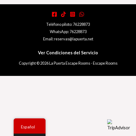
Teléfono piloto: 76228873
WhatsApp: 76228873
Email: reservas@lapuerta.net
Ver Condiciones del Servicio
Copyright © 2026 La Puerta Escape Rooms - Escape Rooms
Español